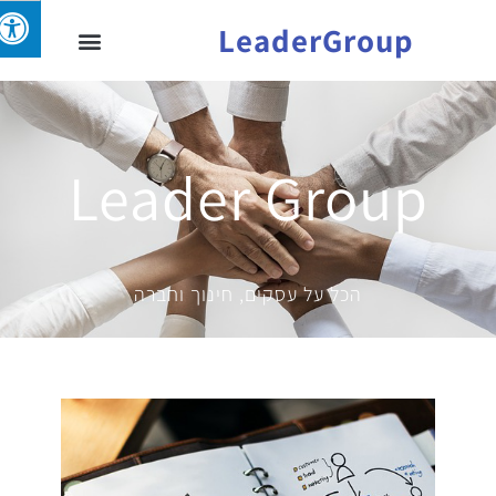
LeaderGroup
Leader Group​
הכל על עסקים, חינוך וחברה