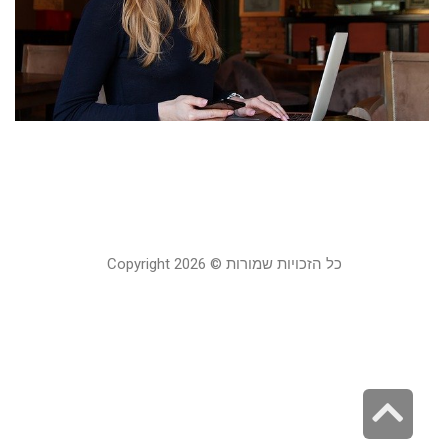
ט
מ
ל
מ
21
קר
כל הזכויות שמורות © Copyright 2026
גלילה