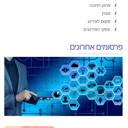
ארגון חתונה
מגזין
מקום לאירוע
עסקי האירועים
פרסומים אחרונים
מ
ה
ה
ב
3
19
קר