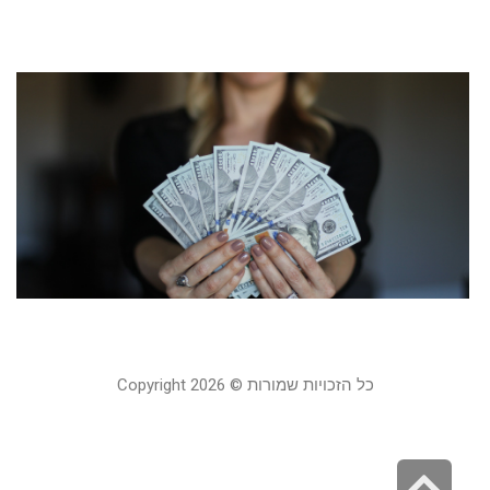
קר
מ
ע
ה
ה
ב
5
19
קר
כל הזכויות שמורות © Copyright 2026
גלילה