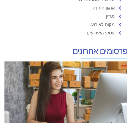
ארגון חתונה
מגזין
מקום לאירוע
עסקי האירועים
פרסומים אחרונים
ה
ע
א
ר
מ
ו
מ
ל