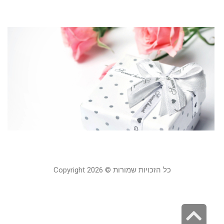
קר
מ
מ
ל
ב
ל
20
קר
כל הזכויות שמורות © Copyright 2026
גלילה