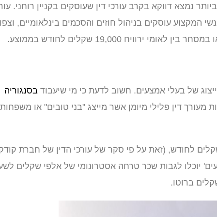
ותר נמצא דווקא בקרב עורכי דין שעוסקים בקניין רוחני. עורכ
נשי המקצוע עוסקים בניהול חוזים והסכמים בינלאומיים, וצפוי
וויח 19,000 שקלים לחודש בממוצע.
יצוג של בעלי אמצעים. חשוב לדעת כי מי שיעבוד
בסנגוריה
 מעורך דין פלילי מיומן אשר מייצג "בני טובים" או משפחות
י דין צעירים בתחום הפלילים ירוויחו שכר של 9,725 שקלים לחודש, (זאת על פי סקר של עורכי הדין של חברת קו
גו 'ארכי פושעים' יוכלו לגבות שכר טרחה אסטרונומי של אלפי שקלים לשע