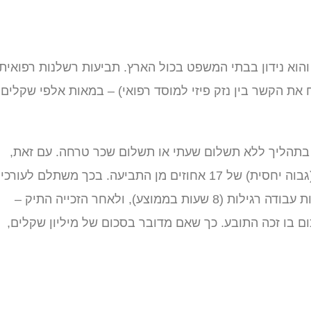
הוא נידון בבתי המשפט בכול הארץ. תביעות רשלנות רפואית
ח את הקשר בין נזק פיזי למוסד רפואי) – במאות אלפי שקלים
וץ בתהליך ללא תשלום שעתי או תשלום שכר טרחה. עם זאת,
במידה והם ייצגו את התובע נאמנה – הם יוכלו לקבל נתח (גבוה יחסית) של 17 אחוזים מן התביעה. בכך משתלם לעורכי
הדין לטפל בבירוקרטיה: מה שנמשך כמה חודשים תוך שעות עבודה רגילות (8 שעות בממוצע), ולאחר הזכייה התיק –
ם בו זכה התובע. כך שאם מדובר בסכום של מיליון שקלים,