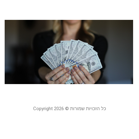
קר
מ
ע
ה
ה
ב
5
19
קר
כל הזכויות שמורות © Copyright 2026