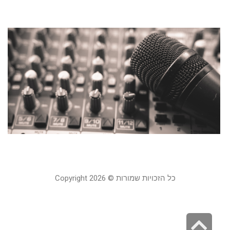
קר
0
פ
מ
ל
ע
ו
29 בדצמב
קר
כל הזכויות שמורות © Copyright 2026
גלילה