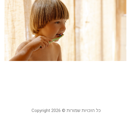
ל
ח
ל
י
ע
ה
פ
20
ב
23
קר
כל הזכויות שמורות © Copyright 2026