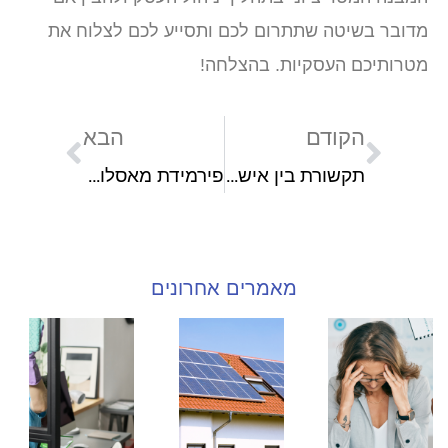
מדובר בשיטה שתתרום לכם ותסייע לכם לצלוח את
מטרותיכם העסקיות. בהצלחה!
הקודם
הבא
תקשורת בין אישית וחשיבותה
פירמידת מאסלו והשפעתה על האדם
מאמרים אחרונים
לחץ נפשי
חשמל
רגע
בעבודה:
סולארי
שנכ
הינה
לבית –
כמה
הגורמים,
הגג
ניקי
התסמינים
שלכם
אחר