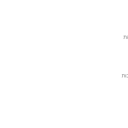
את
ות