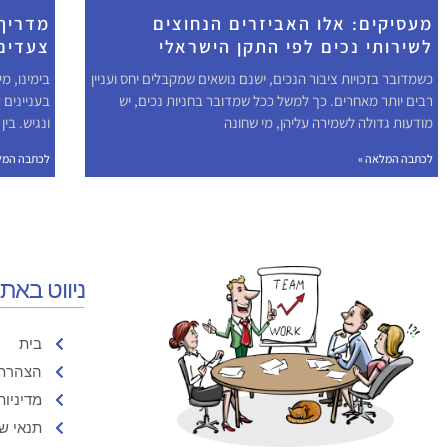
מעסיקים: אלו האביזרים הנחוצים
מדריך
לשירותי נכים לפי התקן הישראלי
צעדים
כשמדובר בזכויות ציבור הנכים, ישנם נושאים שמקבלים יחס ועניין
בימינו, מ
רבים יותר מאחרים. כך למשל ככל שמדובר בחניות נכים, יש
בעניינים 
מודעות גדולה לשמירה עליהן, מי שחונה
ונגיש. בי
לכתבה המלאה »
לכתבה המל
ניווט באת
בית
הצהרת 
מדיניות
תנאי ש