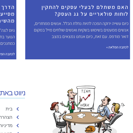
האם משתלם לבעלי עסקים להתקין
הדרך 
לוחות סולאריים על גג העסק?
מסייעי
מהשיר
כיום עשייה ירוקה הפכה להיות נחלת הכלל. אנשים ממחזרים,
אנשים ממעטים בשימוש בשקיות ואנשים שולחים מייל במקום
גיוס לצה"
דואר מודפס. עם זאת, כיום אנחנו נמצאים במצב
הנוער בחי
כמחנכים ו
לכתבה המלאה »
לכתבה המל
ניווט באת
בית
הצהרת 
מדיניות